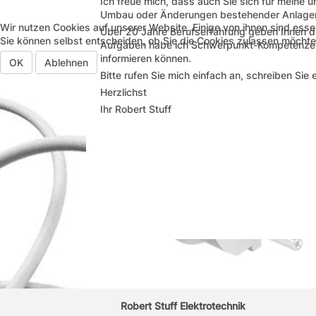
Ich freue mich, dass auch Sie sich für meine u
Umbau oder Änderungen bestehender Anlagen - eg
Wir nutzen Cookies auf unserer Website. Einige von ihnen sind esse
Über 20 Jahre Berufserfahrung geben Ihnen die
Sie können selbst entscheiden, ob Sie die Cookies zulassen möchten
Aufgaben habe ich Schwerpunkt-Kompetenzen i
informieren können.
OK
Ablehnen
Bitte rufen Sie mich einfach an, schreiben Sie 
Herzlichst
Ihr Robert Stuff
Robert Stuff Elektrotechnik