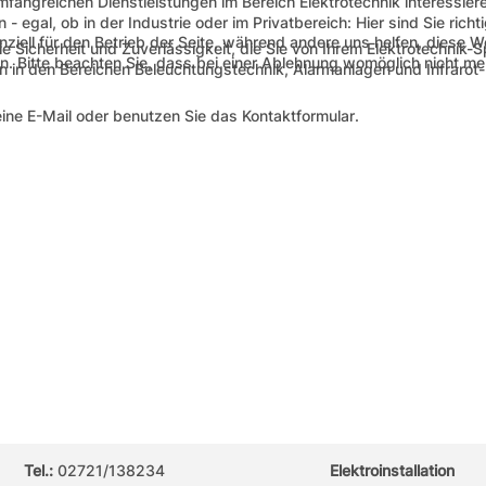
mfangreichen Dienstleistungen im Bereich Elektrotechnik interessieren
al, ob in der Industrie oder im Privatbereich: Hier sind Sie richti
nziell für den Betrieb der Seite, während andere uns helfen, diese 
 Sicherheit und Zuverlässigkeit, die Sie von Ihrem Elektrotechnik-S
. Bitte beachten Sie, dass bei einer Ablehnung womöglich nicht mehr
n den Bereichen Beleuchtungstechnik, Alarmanlagen und Infrarot-He
eine
E-Mail
oder benutzen Sie das
Kontaktformular
.
Tel.:
02721/138234
Elektroinstallation